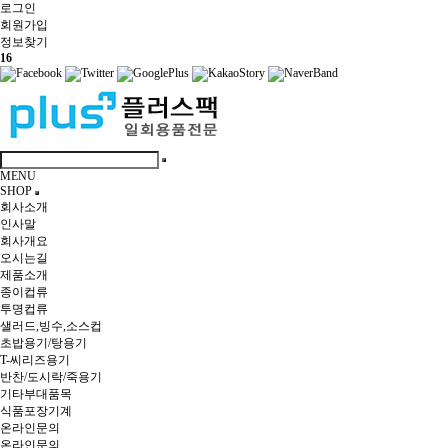
로그인
회원
가입
정보찾기
16
MENU
SHOP
회사소개
인사말
회사개요
오시는길
제품소개
종이컵류
투명컵류
샐러드,빙수,소스컵
초밥용기/탕용기
T-씨리즈용기
반찬/도시락/죽용기
기타부대품목
식품포장기계
온라인문의
온라인문의