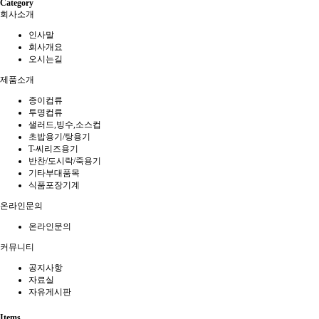
Category
회사소개
인사말
회사개요
오시는길
제품소개
종이컵류
투명컵류
샐러드,빙수,소스컵
초밥용기/탕용기
T-씨리즈용기
반찬/도시락/죽용기
기타부대품목
식품포장기계
온라인문의
온라인문의
커뮤니티
공지사항
자료실
자유게시판
Items