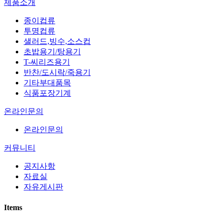
제품소개
종이컵류
투명컵류
샐러드,빙수,소스컵
초밥용기/탕용기
T-씨리즈용기
반찬/도시락/죽용기
기타부대품목
식품포장기계
온라인문의
온라인문의
커뮤니티
공지사항
자료실
자유게시판
Items