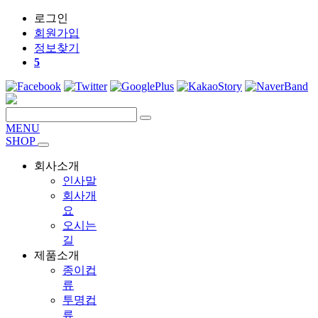
로그인
회원
가입
정보찾기
5
MENU
SHOP
회사소개
인사말
회사개
요
오시는
길
제품소개
종이컵
류
투명컵
류