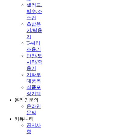
샐러드,
빙수,소
스컵
초밥용
기/탕용
기
T-씨리
즈용기
반찬/도
시락/죽
용기
기타부
대품목
식품포
장기계
온라인문의
온라인
문의
커뮤니티
공지사
항