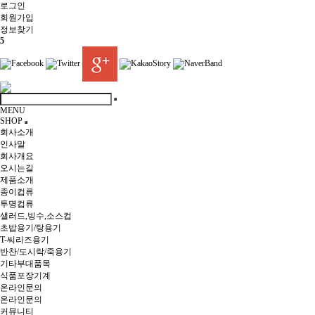
로그인
회원
가입
정보찾기
5
MENU
SHOP
회사소개
인사말
회사개요
오시는길
제품소개
종이컵류
투명컵류
샐러드,빙수,소스컵
초밥용기/탕용기
T-씨리즈용기
반찬/도시락/죽용기
기타부대품목
식품포장기계
온라인문의
온라인문의
커뮤니티