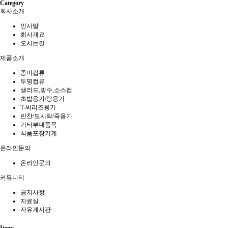
Category
회사소개
인사말
회사개요
오시는길
제품소개
종이컵류
투명컵류
샐러드,빙수,소스컵
초밥용기/탕용기
T-씨리즈용기
반찬/도시락/죽용기
기타부대품목
식품포장기계
온라인문의
온라인문의
커뮤니티
공지사항
자료실
자유게시판
Items