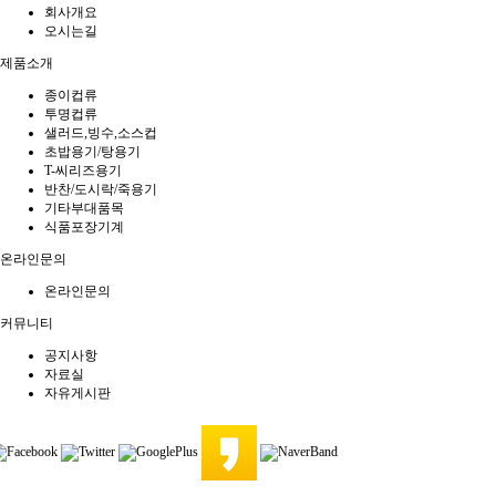
회사개요
오시는길
제품소개
종이컵류
투명컵류
샐러드,빙수,소스컵
초밥용기/탕용기
T-씨리즈용기
반찬/도시락/죽용기
기타부대품목
식품포장기계
온라인문의
온라인문의
커뮤니티
공지사항
자료실
자유게시판