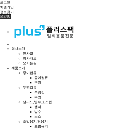
로그인
회원
가입
정보찾기
MENU
회사소개
인사말
회사개요
오시는길
제품소개
종이컵류
종이컵류
뚜껑
투명컵류
투명컵
뚜껑
샐러드,빙수,소스컵
샐러드
빙수
소스
초밥용기/탕용기
초밥용기