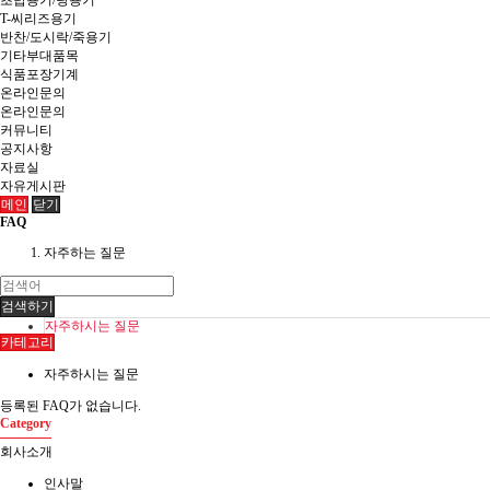
초밥용기/탕용기
T-씨리즈용기
반찬/도시락/죽용기
기타부대품목
식품포장기계
온라인문의
온라인문의
커뮤니티
공지사항
자료실
자유게시판
메인
닫기
FAQ
자주하는 질문
검색하기
자주하시는 질문
카테고리
자주하시는 질문
등록된 FAQ가 없습니다.
Category
회사소개
인사말