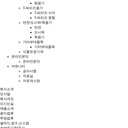
탕용기
T-씨리즈용기
T-씨리즈 사각
T-씨리즈 원형
반찬/도시락/죽용기
반찬
도시락
죽용기
기타부대품목
기타부대품목
식품포장기계
온라인문의
온라인문의
커뮤니티
공지사항
자료실
자유게시판
회사소개
인사말
회사개요
오시는길
제품소개
종이컵류
투명컵류
샐러드,빙수,소스컵