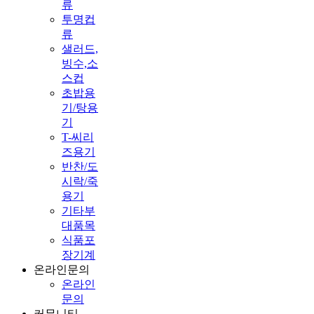
류
투명컵
류
샐러드,
빙수,소
스컵
초밥용
기/탕용
기
T-씨리
즈용기
반찬/도
시락/죽
용기
기타부
대품목
식품포
장기계
온라인문의
온라인
문의
커뮤니티