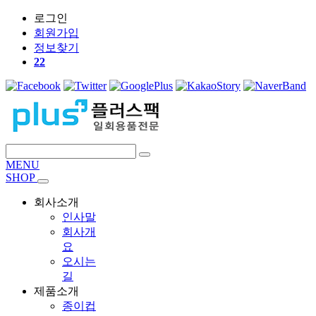
로그인
회원
가입
정보찾기
22
MENU
SHOP
회사소개
인사말
회사개
요
오시는
길
제품소개
종이컵