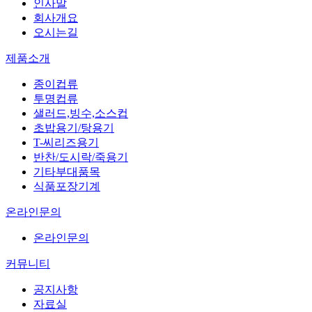
인사말
회사개요
오시는길
제품소개
종이컵류
투명컵류
샐러드,빙수,소스컵
초밥용기/탕용기
T-씨리즈용기
반찬/도시락/죽용기
기타부대품목
식품포장기계
온라인문의
온라인문의
커뮤니티
공지사항
자료실