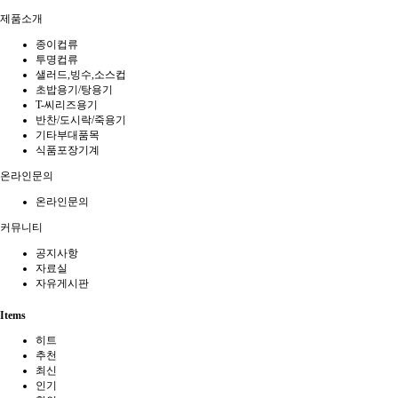
제품소개
종이컵류
투명컵류
샐러드,빙수,소스컵
초밥용기/탕용기
T-씨리즈용기
반찬/도시락/죽용기
기타부대품목
식품포장기계
온라인문의
온라인문의
커뮤니티
공지사항
자료실
자유게시판
Items
히트
추천
최신
인기