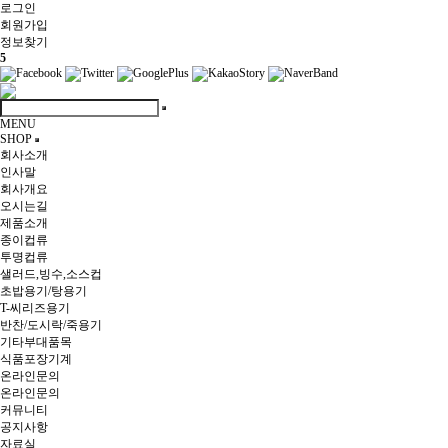
로그인
회원
가입
정보찾기
5
MENU
SHOP
회사소개
인사말
회사개요
오시는길
제품소개
종이컵류
투명컵류
샐러드,빙수,소스컵
초밥용기/탕용기
T-씨리즈용기
반찬/도시락/죽용기
기타부대품목
식품포장기계
온라인문의
온라인문의
커뮤니티
공지사항
자료실