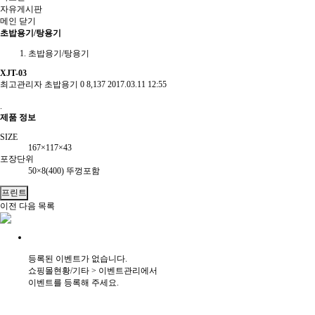
자유게시판
메인
닫기
초밥용기/탕용기
초밥용기/탕용기
XJT-03
최고관리자
초밥용기
0
8,137
2017.03.11 12:55
.
제품 정보
SIZE
167×117×43
포장단위
50×8(400) 뚜껑포함
프린트
이전
다음
목록
등록된 이벤트가 없습니다.
쇼핑몰현황/기타 > 이벤트관리에서
이벤트를 등록해 주세요.