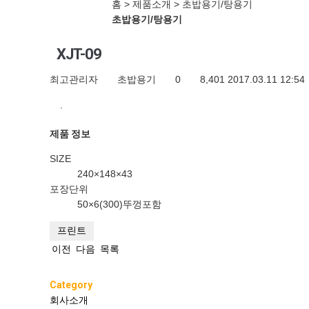
초밥용기/탕용기
홈 > 제품소개 > 초밥용기/탕용기
뚜껑
초밥용기/탕용기
투명컵류
XJT-09
투명컵
최고관리자
초밥용기
0
8,401
2017.03.11 12:54
뚜껑
.
샐러드,빙수,소스컵
샐러드
제품 정보
빙수
SIZE
240×148×43
소스
포장단위
초밥용기/탕용기
50×6(300)뚜껑포함
초밥용기
프린트
탕용기
이전
다음
목록
T-씨리즈용기
Category
T-씨리즈 사각
회사소개