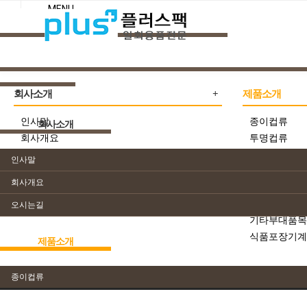
MENU
회사소개
제품소개
인사말
종이컵류
회사소개
회사개요
투명컵류
오시는길
샐러드,빙수,
인사말
초밥용기/탕
회사개요
T-씨리즈용기
반찬/도시락/
오시는길
기타부대품목
식품포장기계
제품소개
종이컵류
메인
닫기
종이컵류