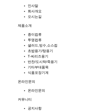
T-씨리즈 원형
인사말
반찬/도시락/죽용기
회사개요
오시는길
반찬
도시락
제품소개
죽용기
종이컵류
투명컵류
기타부대품목
샐러드,빙수,소스컵
기타부대품목
초밥용기/탕용기
T-씨리즈용기
식품포장기계
반찬/도시락/죽용기
기타부대품목
온라인문의
식품포장기계
온라인문의
온라인문의
온라인문의
커뮤니티
커뮤니티
공지사항
공지사항