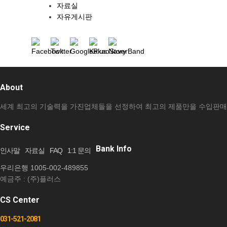
자료실
자료실
자유게시판
자유게시판
About
세계 최고의 기술력을 가진업체들을 선정하여 최고의 제품만을 수입판매
Service
Bank Info
인사말
자료실
FAQ
1:1 문의
우리은행 1005-002-489855
예금주 : (주)플러스
CS Center
031-521-2081